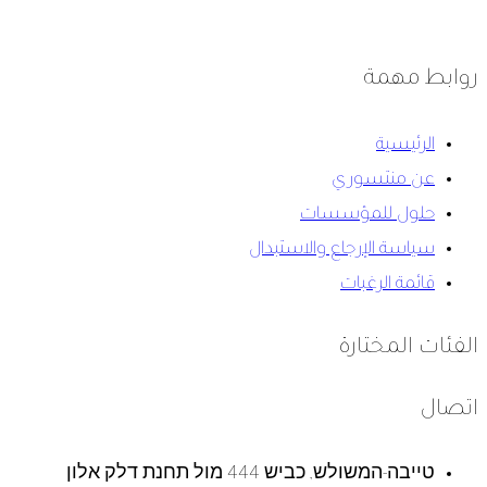
روابط مهمة
الرئيسية
عن منتسوري
حلول للمؤسسات
سياسة الإرجاع والاستبدال
قائمة الرغبات
الفئات المختارة
اتصال
טייבה-המשולש, כביש 444 מול תחנת דלק אלון