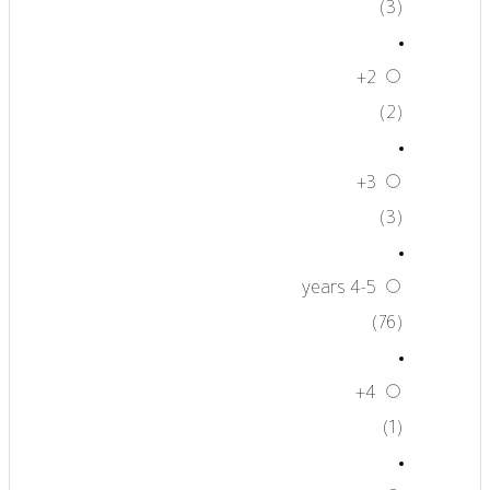
(3)
2+
(2)
3+
(3)
4-5 years
(76)
4+
(1)