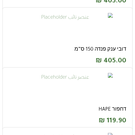
₪
405.00
דובי ענק פנדה 150 ס”מ
₪
405.00
דחפור HAPE
₪
119.90