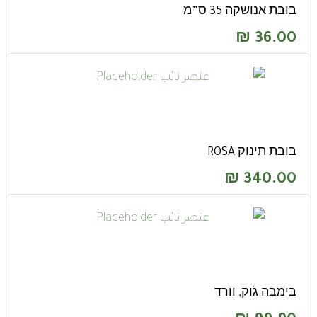
בובת אנושקה 35 ס”מ
₪
36.00
בובת תינוק ROSA
₪
340.00
בימבה גֹוק, וורד