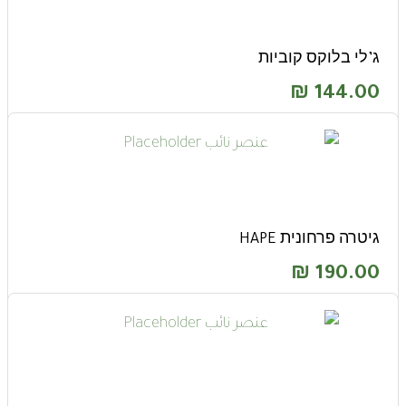
ג’לי בלוקס קוביות
₪
144.00
גיטרה פרחונית HAPE
₪
190.00