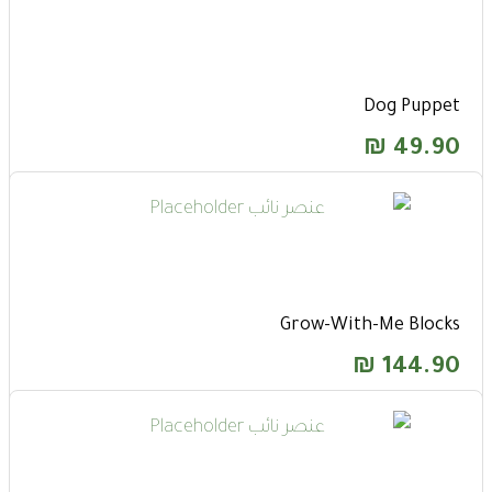
Dog Puppet
₪
49.90
Grow-With-Me Blocks
₪
144.90