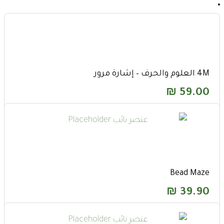
4M العلوم والحرف – إشارة مرور
₪
59.00
Bead Maze
₪
39.90