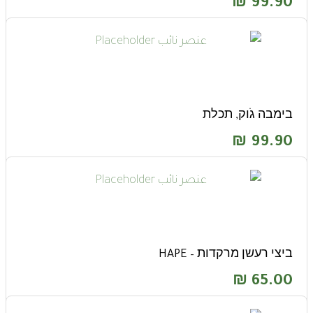
₪
99.90
בימבה גֹוק, תכלת
₪
99.90
ביצי רעשן מרקדות – HAPE
₪
65.00