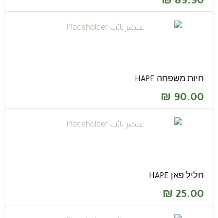
₪
89.90
חיות משפחה HAPE
₪
90.00
חליל פאן HAPE
₪
25.00