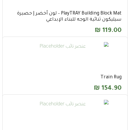
PlayTRAY Building Block Mat – لون أخضر | حصيرة
سيليكون ثنائية الوجه للبناء الإبداعي
₪
119.00
Train Rug
₪
154.90