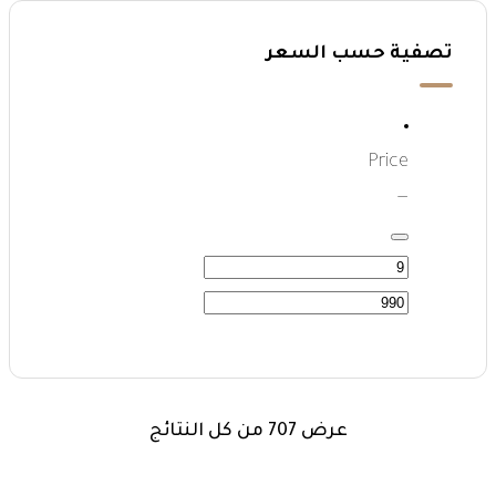
تصفية حسب السعر
Price
—
عرض ⁦707⁩ من كل النتائج