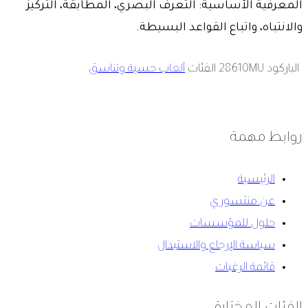
المعرفية الأساسية: التعرف البصري، المطابقة، التركيز
والانتباه، واتباع القواعد البسيطة.
الباركود
28610MU
الفئات
ألعاب حسية وتناسق
روابط مهمة
الرئيسية
عن منتسوري
حلول للمؤسسات
سياسة الإرجاع والاستبدال
قائمة الرغبات