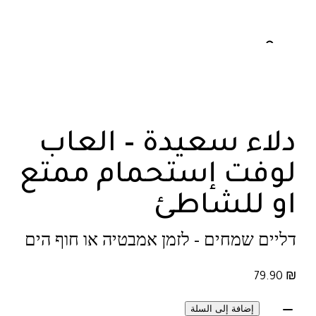
دلاء سعيدة – العاب
لوفت إستحمام ممتع
او للشاطئ
דליים שמחים - לזמן אמבטיה או חוף הים
79.90
₪
إضافة إلى السلة