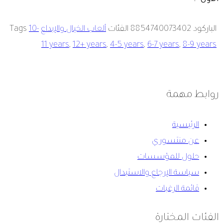
الباركود
8854740073402
الفئات
ألعاب الخيال والإبداع
10-
Tags
11 years
,
12+ years
,
4-5 years
,
6-7 years
,
8-9 years
روابط مهمة
الرئيسية
عن منتسوري
حلول للمؤسسات
سياسة الإرجاع والاستبدال
قائمة الرغبات
الفئات المختارة