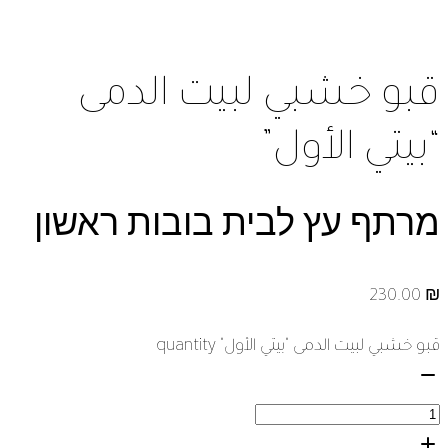
قبو خشبي لبيت الدمى
“بيتي الأول”
מרתף עץ לבית בובות ראשון
230.00
₪
قبو خشبي لبيت الدمى "بيتي الأول" quantity