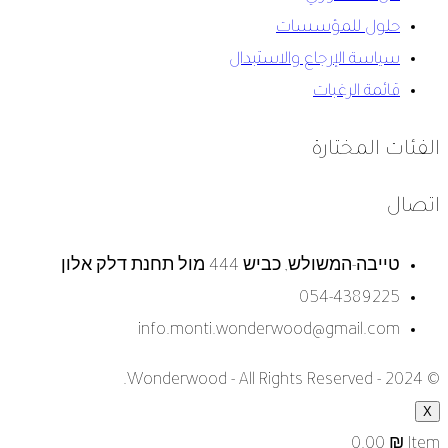
حلول للمؤسسات
سياسة الإرجاع والاستبدال
قائمة الرغبات
الفئات المختارة
اتصال
טייבה-המשולש, כביש 444 מול תחנת דלק אלון
054-4389225
info.monti.wonderwood@gmail.com
© 2024 - Wonderwood - All Rights Reserved.
X
0.00
₪
Item