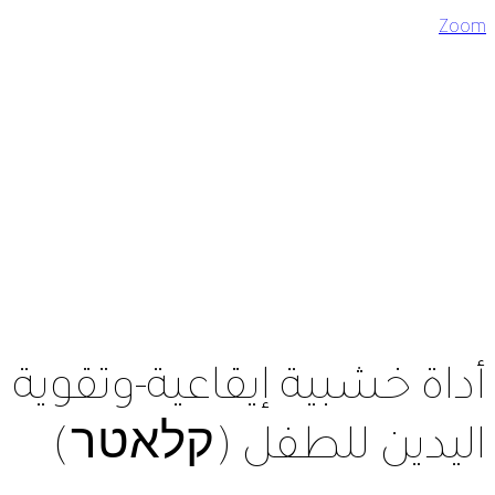
Zoom
أداة خشبية إيقاعية-وتقوية
اليدين للطفل (קלאטר)