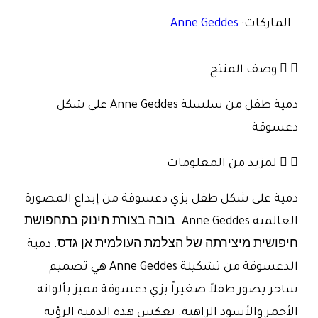
الماركات:
Anne Geddes
وصف المنتج
دمية طفل من سلسلة Anne Geddes على شكل
دعسوقة
لمزيد من المعلومات
دمية على شكل طفل بزي دعسوقة من إبداع المصورة
العالمية Anne Geddes. בובה בצורת תינוק בתחפושת
חיפושית מיצירתה של הצלמת העולמית אן גדס. دمية
الدعسوقة من تشكيلة Anne Geddes هي تصميم
ساحر يصور طفلاً صغيراً بزي دعسوقة مميز بألوانه
الأحمر والأسود الزاهية. تعكس هذه الدمية الرؤية